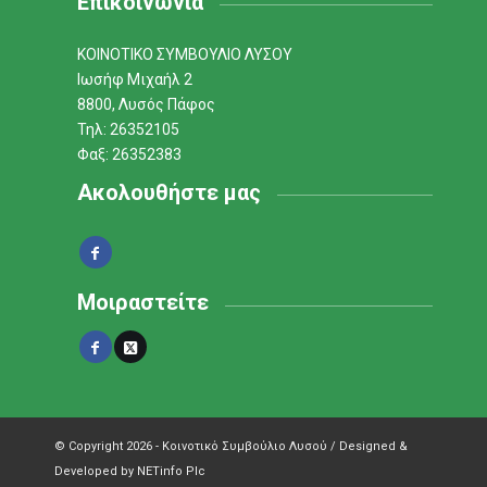
Επικοινωνία
ΚΟΙΝΟΤΙΚΟ ΣΥΜΒΟΥΛΙΟ ΛΥΣΟΥ
Ιωσήφ Μιχαήλ 2
8800, Λυσός Πάφος
Τηλ: 26352105
Φαξ: 26352383
Ακολουθήστε μας
Μοιραστείτε
© Copyright 2026 - Κοινοτικό Συμβούλιο Λυσού / Designed &
Developed by NETinfo Plc