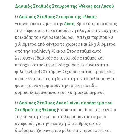
Δασικός Σταθμός Σταυρού της Ψώκας
και Λυσού
Ο
Δασικός Σταθμός Σταυρού της Ψώκας
γεωγραφικά ανήκει στην
Λυσό,
βρίσκεται στο δάσος
της Πάφου, σε μια καταπράσινη πλαγιά στην αρχή της
κοιλάδας του Αγίου Θεοδώρου. Απέχει περίπου 20
χιλιόμετρα από κέντρο το χωριου και 26 χιλιόμετρα
από την Ιερά Μονή Κύκκου. Στον σταθμό αυτό
λειτουργεί δασικός αστυνομικός σταθμός και
υπάρχει κατασκηνωτικός χώρος με δυνατότητα
φιλοξενίας 420 ατόμων. Ο χώρος αυτός προσφέρει
στους επισκέπτες τη δυνατότητα να απολαύσουν τη
φύση και να γνωρίσουν την τοπική πανίδα,
συμπεριλαμβανομένου του κυπριακού αγρινού.
Ο
Δασικός Σταθμός Λυσού
είναι παράρτημα του
Σταθμού της Ψώκας
βρίσκεται περίπου στο κέντρο
της κοινότητας και αποτελεί σημαντικό σημείο
αναφοράς για την περιοχή. Ο σταθμός αυτός
διαδραματίζει κεντρικό ρόλο στην προστασία και